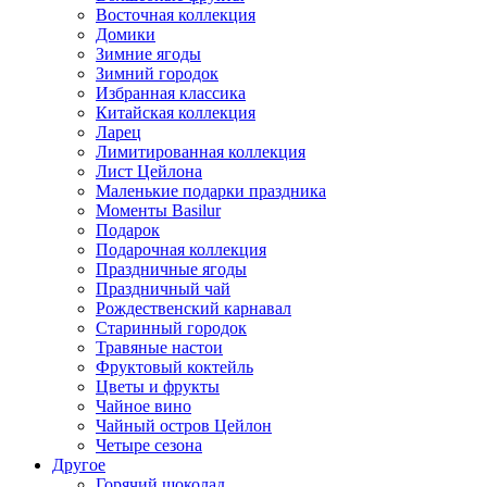
Восточная коллекция
Домики
Зимние ягоды
Зимний городок
Избранная классика
Китайская коллекция
Ларец
Лимитированная коллекция
Лист Цейлона
Маленькие подарки праздника
Моменты Basilur
Подарок
Подарочная коллекция
Праздничные ягоды
Праздничный чай
Рождественский карнавал
Старинный городок
Травяные настои
Фруктовый коктейль
Цветы и фрукты
Чайное вино
Чайный остров Цейлон
Четыре сезона
Другое
Горячий шоколад