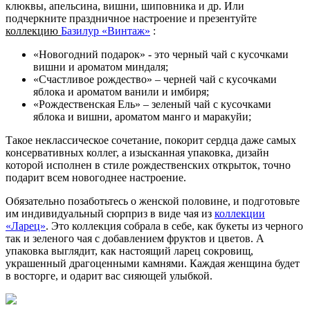
клюквы, апельсина, вишни, шиповника и др. Или
подчеркните праздничное настроение и презентуйте
коллекцию
Базилур «Винтаж»
:
«Новогодний подарок» - это черный чай с кусочками
вишни и ароматом миндаля;
«Счастливое рождество» – черней чай с кусочками
яблока и ароматом ванили и имбиря;
«Рождественская Ель» – зеленый чай с кусочками
яблока и вишни, ароматом манго и маракуйи;
Такое неклассическое сочетание, покорит сердца даже самых
консервативных коллег, а изысканная упаковка, дизайн
которой исполнен в стиле рождественских открыток, точно
подарит всем новогоднее настроение.
Обязательно позаботьтесь о женской половине, и подготовьте
им индивидуальный сюрприз в виде чая из
коллекции
«Ларец»
. Это коллекция собрала в себе, как букеты из черного
так и зеленого чая с добавлением фруктов и цветов. А
упаковка выглядит, как настоящий ларец сокровищ,
украшенный драгоценными камнями. Каждая женщина будет
в восторге, и одарит вас сияющей улыбкой.