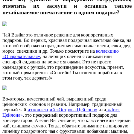
отметить их заслуги и оставить теплое
незабываемое впечатление в одном подарке?
Чай Basilur это отличное решение для корпоративных
подарков. Во-первых, красивая подарочная жестяная банка, на
которой изображена праздничная символика: олени, елки, дед
мороз, снежинки и др. Только посмотрите на
коллекцию
«Очаровательная»
, на летящих оленей с санками или
снегирей сидящих на ветке с ягодами. Это не просто
календарик с ручкой, это произведение искусства, презент,
который прям кричит: «Спасибо! Ты отлично поработал в
этом году, так держать!»
Во-вторых, качественный чай, выращенный среди
цейлонских склонов и равнин. Например, традиционный
черный чай
из коллекций «Острова Цейлона»
или
«Лист
Цейлона»
, это прекрасный корпоративный подарок для
консерваторов. А если Вы считаете, что классический черный
чай, слишком скучно. Тогда, обратите внимание на широкую
линейку подарочного чая с фруктовыми добавками: малины,