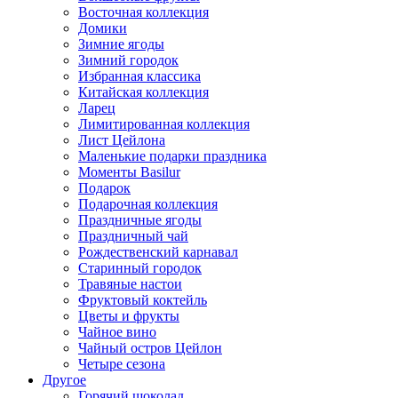
Восточная коллекция
Домики
Зимние ягоды
Зимний городок
Избранная классика
Китайская коллекция
Ларец
Лимитированная коллекция
Лист Цейлона
Маленькие подарки праздника
Моменты Basilur
Подарок
Подарочная коллекция
Праздничные ягоды
Праздничный чай
Рождественский карнавал
Старинный городок
Травяные настои
Фруктовый коктейль
Цветы и фрукты
Чайное вино
Чайный остров Цейлон
Четыре сезона
Другое
Горячий шоколад