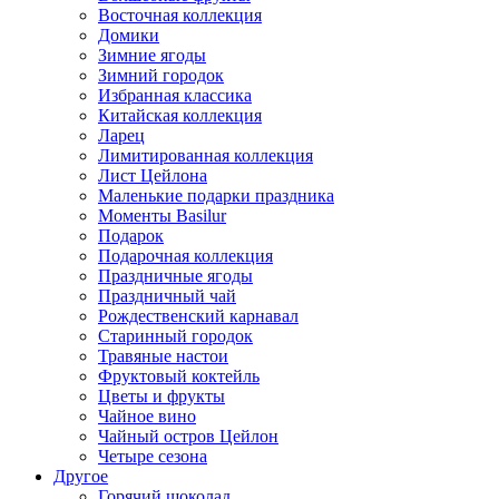
Восточная коллекция
Домики
Зимние ягоды
Зимний городок
Избранная классика
Китайская коллекция
Ларец
Лимитированная коллекция
Лист Цейлона
Маленькие подарки праздника
Моменты Basilur
Подарок
Подарочная коллекция
Праздничные ягоды
Праздничный чай
Рождественский карнавал
Старинный городок
Травяные настои
Фруктовый коктейль
Цветы и фрукты
Чайное вино
Чайный остров Цейлон
Четыре сезона
Другое
Горячий шоколад