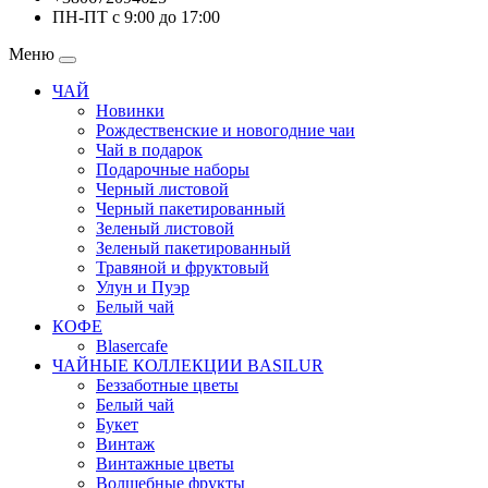
ПН-ПТ с 9:00 до 17:00
Меню
ЧАЙ
Новинки
Рождественские и новогодние чаи
Чай в подарок
Подарочные наборы
Черный листовой
Черный пакетированный
Зеленый листовой
Зеленый пакетированный
Травяной и фруктовый
Улун и Пуэр
Белый чай
КОФЕ
Blasercafe
ЧАЙНЫЕ КОЛЛЕКЦИИ BASILUR
Беззаботные цветы
Белый чай
Букет
Винтаж
Винтажные цветы
Волшебные фрукты