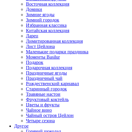
Восточная коллекция
Домики
Зимние ягоды
Зимний городок
Избранная классика
Китайская коллекция
Ларец
Лимитированная коллекция
Лист Цейлона
Маленькие подарки праздника
Моменты Basilur
Подарок
Подарочная коллекция
Праздничные ягоды
Праздничный чай
Рождественский карнавал
Старинный городок
Травяные настои
Фруктовый коктейль
Цветы и фрукты
Чайное вино
Чайный остров Цейлон
Четыре сезона
Другое
Горячий шоколад