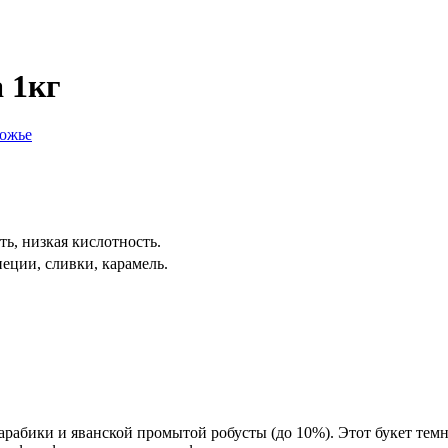
a 1кг
ь, низкая кислотность.
еции, сливки, карамель.
.
 арабики и яванской промытой робусты (до 10%). Этот букет те