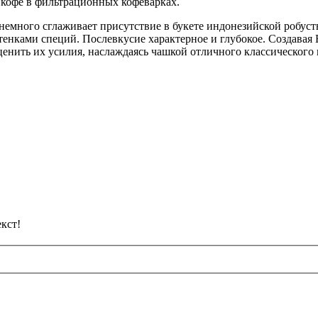
кофе в фильтрационных кофеварках.
немного сглаживает присутствие в букете индонезийской робусты
енками специй. Послевкусие характерное и глубокое. Создавая 
енить их усилия, наслаждаясь чашкой отличного классического к
кст!