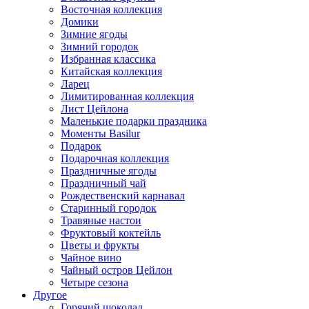
Восточная коллекция
Домики
Зимние ягоды
Зимний городок
Избранная классика
Китайская коллекция
Ларец
Лимитированная коллекция
Лист Цейлона
Маленькие подарки праздника
Моменты Basilur
Подарок
Подарочная коллекция
Праздничные ягоды
Праздничный чай
Рождественский карнавал
Старинный городок
Травяные настои
Фруктовый коктейль
Цветы и фрукты
Чайное вино
Чайный остров Цейлон
Четыре сезона
Другое
Горячий шоколад