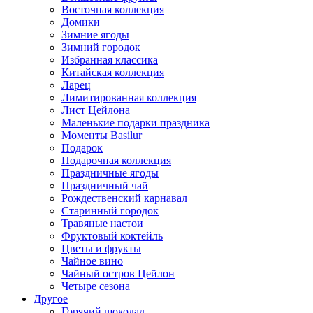
Восточная коллекция
Домики
Зимние ягоды
Зимний городок
Избранная классика
Китайская коллекция
Ларец
Лимитированная коллекция
Лист Цейлона
Маленькие подарки праздника
Моменты Basilur
Подарок
Подарочная коллекция
Праздничные ягоды
Праздничный чай
Рождественский карнавал
Старинный городок
Травяные настои
Фруктовый коктейль
Цветы и фрукты
Чайное вино
Чайный остров Цейлон
Четыре сезона
Другое
Горячий шоколад