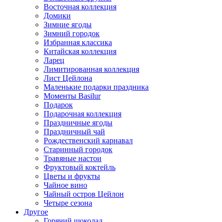
Восточная коллекция
Домики
Зимние ягоды
Зимний городок
Избранная классика
Китайская коллекция
Ларец
Лимитированная коллекция
Лист Цейлона
Маленькие подарки праздника
Моменты Basilur
Подарок
Подарочная коллекция
Праздничные ягоды
Праздничный чай
Рождественский карнавал
Старинный городок
Травяные настои
Фруктовый коктейль
Цветы и фрукты
Чайное вино
Чайный остров Цейлон
Четыре сезона
Другое
Горячий шоколад