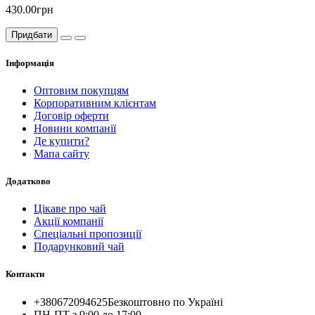
430.00грн
Придбати
Інформація
Оптовим покупцям
Корпоративним клієнтам
Договір оферти
Новини компанії
Де купити?
Мапа сайту
Додатково
Цікаве про чай
Акції компанії
Спеціальні пропозиції
Подарунковий чай
Контакти
+380672094625
Безкоштовно по Україні
ПН-ПТ з 9:00 до 17:00