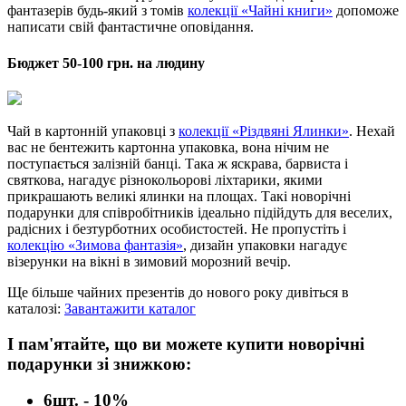
фантазерів будь-який з томів
колекції «Чайні книги»
допоможе
написати свій фантастичне оповідання.
Бюджет 50-100 грн. на людину
Чай в картонній упаковці з
колекції «Різдвяні Ялинки»
. Нехай
вас не бентежить картонна упаковка, вона нічим не
поступається залізній банці. Така ж яскрава, барвиста і
святкова, нагадує різнокольорові ліхтарики, якими
прикрашають великі ялинки на площах. Такі новорічні
подарунки для співробітників ідеально підійдуть для веселих,
радісних і безтурботних особистостей. Не пропустіть і
колекцію «Зимова фантазія»
, дизайн упаковки нагадує
візерунки на вікні в зимовий морозний вечір.
Ще більше чайних презентів до нового року дивіться в
каталозі:
Завантажити каталог
І пам'ятайте, що ви можете купити новорічні
подарунки зі знижкою:
6шт. - 10%