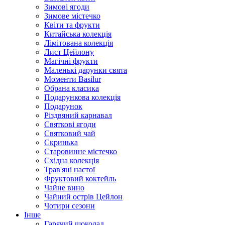
Зимові ягоди
Зимове містечко
Квіти та фрукти
Китайська колекція
Лімітована колекція
Лист Цейлону
Магічні фрукти
Маленькі дарунки свята
Моменти Basilur
Обрана класика
Подарункова колекція
Подарунок
Різдвяний карнавал
Святкові ягоди
Святковий чай
Скринька
Старовинне містечко
Східна колекція
Трав'яні настої
Фруктовий коктейль
Чайне вино
Чайний острів Цейлон
Чотири сезони
Інше
Гарячий шоколад