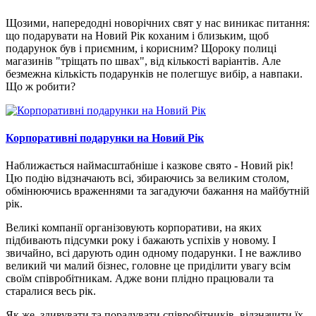
Щозими, напередодні новорічних свят у нас виникає питання:
що подарувати на Новий Рік коханим і близьким, щоб
подарунок був і приємним, і корисним? Щороку полиці
магазинів "тріщать по швах", від кількості варіантів. Але
безмежна кількість подарунків не полегшує вибір, а навпаки.
Що ж робити?
Корпоративні подарунки на Новий Рік
Наближається наймасштабніше і казкове свято - Новий рік!
Цю подію відзначають всі, збираючись за великим столом,
обмінюючись враженнями та загадуючи бажання на майбутній
рік.
Великі компанії організовують корпоративи, на яких
підбивають підсумки року і бажають успіхів у новому. І
звичайно, всі дарують один одному подарунки. І не важливо
великий чи малий бізнес, головне це приділити увагу всім
своїм співробітникам. Адже вони плідно працювали та
старалися весь рік.
Як же, здивувати та порадувати співробітників, відзначити їх