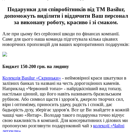
Подарунки для співробітників від ТМ Basilur,
допоможуть виділити і віддячити Ваш персонал
за виконану роботу, красиво і зі смаком.
Але при цьому без серйозної шкоди по фінансах компанії.
Саме для цього наша команда підготувала кілька цікавих
новорічних пропозицій для ваших корпоративних подарунків:
Бюджет 150-200 грн. на людину
Колекція Basilur «Скриньки»
- неймовірної краси шкатулки в
залізних банках та названі на честь дорогоцінних каменів.
Наприклад «Червоний топаз» - найрідкісніший вид топазу,
настільки цінний, що його навіть називають бразильським
рубіном. Або символ щастя і здоров'я, джерело творчих сил,
віри і оптимізму, приносить удачу, радість і спокій, дає
бадьорість духу, зберігає здоров'я. Все це Ви знайдете в кожній
чашці чаю «Янтар». Володар такого подарунка точно відчує
свою важливість в компанії. Для консервативних і ділових ми
пропонуємо розглянути подарунковий чай з
колекції «Чайні
легенди».