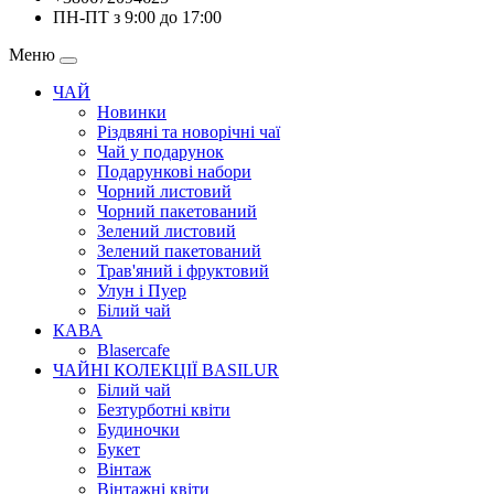
ПН-ПТ з 9:00 до 17:00
Меню
ЧАЙ
Новинки
Різдвяні та новорічні чаї
Чай у подарунок
Подарункові набори
Чорний листовий
Чорний пакетований
Зелений листовий
Зелений пакетований
Трав'яний і фруктовий
Улун і Пуер
Білий чай
КАВА
Blasercafe
ЧАЙНІ КОЛЕКЦІЇ BASILUR
Білий чай
Безтурботні квіти
Будиночки
Букет
Вінтаж
Вінтажні квіти