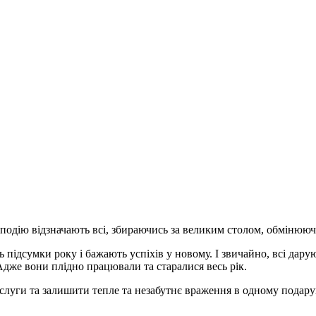
 подію відзначають всі, збираючись за великим столом, обмінюю
ь підсумки року і бажають успіхів у новому. І звичайно, всі да
 Адже вони плідно працювали та старалися весь рік.
заслуги та залишити тепле та незабутнє враження в одному подар