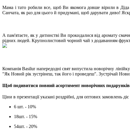
Мама і тато робили все, щоб Ви якомога довше вірили в Діда
Санчата, як раз для цього й придумані, щоб дарувати диво! Яск
А пам'ятаєте, як у дитинстві Ви прокидалися від аромату смач
рідних людей. Крупнолистовий чорний чай з додаванням фруктів
Компанія Basilur напередодні свят випустила новорічну лінійку
"Як Новий рік зустрінеш, так його і проведеш". Зустрічай Нови
Щоб подивитися повний асортимент новорічних подарунків 
Ціни в презентації указані роздрібні, для оптових замовлень ді
6 шт. - 10%
18шт. - 15%
54шт. - 20%