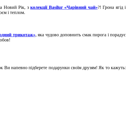
на Новий Рік, з
колекції Basilur «Чарівний чай»
?! Грона ягід і
оєм і теплом.
одний трикотаж»
, яка чудово доповнить смак пирога і порадує
юбов!
к Ви напевно підберете подарунки своїм друзям! Як то кажуть: