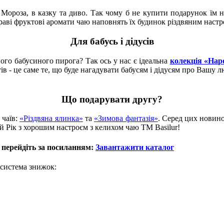
 Мороза, в казку та диво. Так чому б не купити подарунок їм 
раві фруктові аромати чаю наповнять їх будинок різдвяним настр
Для бабусь і дідусів
ного бабусиного пирога? Так ось у нас є ідеальна
колекція «Нар
 - це саме те, що буде нагадувати бабусям і дідусям про Вашу л
Що подарувати другу?
 чаїв:
«Різдвяна ялинка»
та
«Зимова фантазія»
. Серед цих новино
й Рік з хорошим настроєм з келихом чаю ТМ Basilur!
перейдіть за посиланням:
Завантажити каталог
є система знижок: