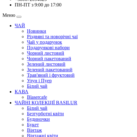
ПН-ПТ з 9:00 до 17:00
Меню
ЧАЙ
Новинки
Різдвяні та новорічні чаї
Чай у подарунок
Подарункові набори
Чорний листовий
Чорний пакетований
Зелений листовий
Зелений пакетований
Трав'яний і фруктовий
Улун і Пуер
Білий чай
КАВА
Blasercafe
ЧАЙНІ КОЛЕКЦІЇ BASILUR
Білий чай
Безтурботні квіти
Будиночки
Букет
Вінтаж
Вінтажні квіти