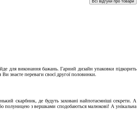
Всі відгуки про товари
дійде для виконання бажань. Гарний дизайн упаковки підкорить
и Ви знаєте переваги своєї другої половинки.
енький скарбник, де будуть заховані найпотаємніші секрети. А
 або полуницею з вершками сподобаються малюкові! А унікальна