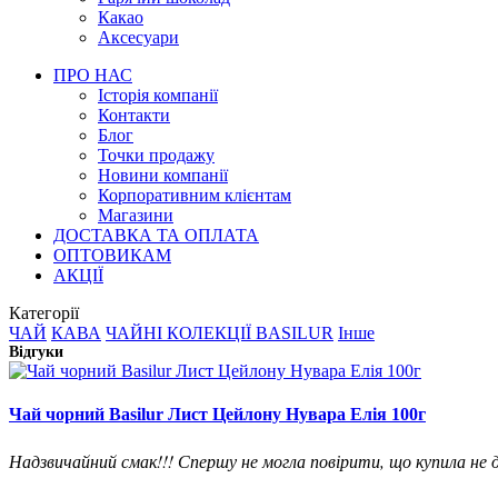
Какао
Аксесуари
ПРО НАС
Історія компанії
Контакти
Блог
Точки продажу
Новини компанії
Корпоративним клієнтам
Магазини
ДОСТАВКА ТА ОПЛАТА
ОПТОВИКАМ
АКЦІЇ
Категорії
ЧАЙ
КАВА
ЧАЙНІ КОЛЕКЦІЇ BASILUR
Інше
Відгуки
Чай чорний Basilur Лист Цейлону Нувара Елія 100г
Надзвичайний смак!!! Спершу не могла повірити, що купила не д