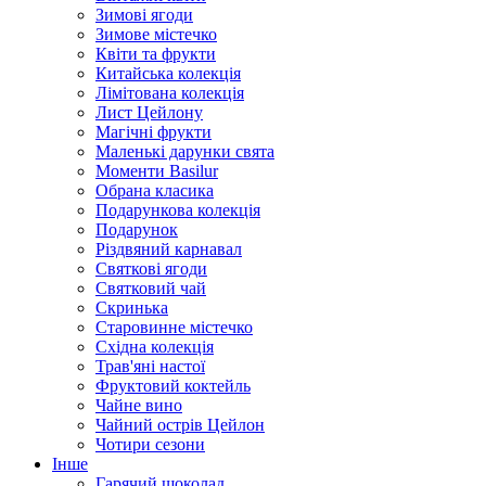
Зимові ягоди
Зимове містечко
Квіти та фрукти
Китайська колекція
Лімітована колекція
Лист Цейлону
Магічні фрукти
Маленькі дарунки свята
Моменти Basilur
Обрана класика
Подарункова колекція
Подарунок
Різдвяний карнавал
Святкові ягоди
Святковий чай
Скринька
Старовинне містечко
Східна колекція
Трав'яні настої
Фруктовий коктейль
Чайне вино
Чайний острів Цейлон
Чотири сезони
Інше
Гарячий шоколад