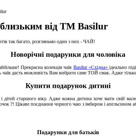
lur
 близьким від ТМ Basilur
тів так багато, розгляньмо один з них - ЧАЙ!
Новорічні подарунки для чоловіка
айбільше! Прекрасна колекція чаїв
Basilur «Східна»
ідеально пі
ть чаїв дасть можливість Вам вибрати саме ТОЙ смак. Адже тільк
Купити подарунок дитині
 і дітей старшого віку. Адже кожна дитина хоче мати свій мал
точок ?! Цікаве поєднання чорного чаю з імбиром і апельсином
Подарунки для батьків