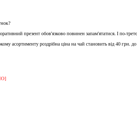
унок?
ративний презент обов'язково повинен запам'ятатися. І по-третє
кому асортименту роздрібна ціна на чай становить від 40 грн. до
О]