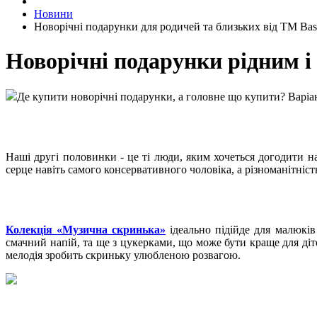
Новини
Новорічні подарунки для родичей та близьких від ТМ Basi
Новорічні подарунки рідним і
Де купити новорічні подарунки, а головне що купити? Варіан
Наші другі половинки - це ті люди, яким хочеться догодити н
серце навіть самого консервативного чоловіка, а різноманітніс
Колекція «Музична скринька»
ідеально підійде для малюків
смачний напій, та ще з цукерками, що може бути краще для ді
мелодія зробить скриньку улюбленою розвагою.