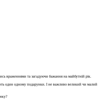
чись враженнями та загадуючи бажання на майбутній рік.
рують один одному подарунки. І не важливо великий чи малий
унку?