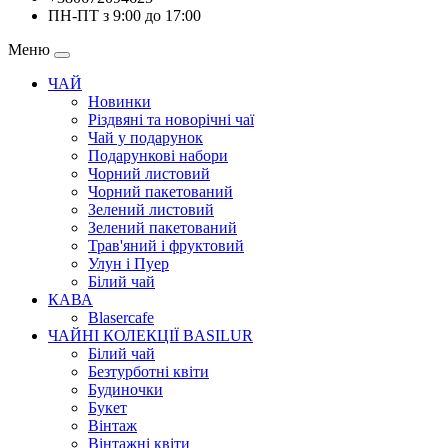
ПН-ПТ з 9:00 до 17:00
Меню
ЧАЙ
Новинки
Різдвяні та новорічні чаї
Чай у подарунок
Подарункові набори
Чорний листовий
Чорний пакетований
Зелений листовий
Зелений пакетований
Трав'яний і фруктовий
Улун і Пуер
Білий чай
КАВА
Blasercafe
ЧАЙНІ КОЛЕКЦІЇ BASILUR
Білий чай
Безтурботні квіти
Будиночки
Букет
Вінтаж
Вінтажні квіти