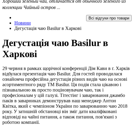
Хороший зеленый чай, отличается от обычного зеленого из
коллекции Чайный остров ...
Всі відгуки про товари
Новини
Дегустація чаю Вasilur в Харкові
Дегустація чаю Вasilur в
Харкові
29 червня в рамках щорічної конференції Дім Кави в г. Харкiв
відбулася презентація чаю Вasilur. Для гостей проводилася
ознайомча професійна дегустація різних видів чаю на основі
асортиментного ряду ТМ Basilur. Ця подія стала цікавою і
пізнавальною як просто поціновувачам чаю, так і
професіоналам у цій галузі. Тітестінг і заварювання джамбо
паків в заварниках демонстрував наш менеджер Антон
Квітка, який є чемпіоном України по заварюванню чаю 2018
року. У затишній обстановці він зміг дати кваліфіковані
відповіді на чайні питання, а також питання, пов'язані з
роботою компанії.