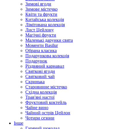
Зимові ягоди
Зимове містечко
Квіти та фрукти
Китайська колекція
Лімітована колекція
Лист Цейлону
Магічні фрукти
Маленькі дарунки свята
Моменти Basilur
Обрана класика
Подарункова колекція
Подарунок
Різдвяний карнавал
Святкові ягоди
Святковий чай
Скринька
Старовинне містечко
Східна колекція
Трав'яні настої
Фруктовий коктейль
Чайне вино
Чайний острів Цейлон
Чотири сезони
Інше
Гарячий шоколад