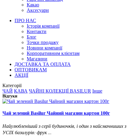
Какао
Аксесуари
ПРО НАС
Історія компанії
Контакти
Блог
Точки продажу
Новини компанії
Корпоративним клієнтам
Магазини
ДОСТАВКА ТА ОПЛАТА
ОПТОВИКАМ
АКЦІЇ
Категорії
ЧАЙ
КАВА
ЧАЙНІ КОЛЕКЦІЇ BASILUR
Інше
Відгуки
Чай зелений Basilur Чайний магазин картон 100г
Найулюбленіший з серії будиночків, і один з найсмачниших з
УСІХ базилурів: фрук ...