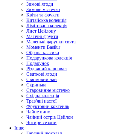
Зимові ягоди
Зимове містечко
Квіти та фрукти
Китайська колекція
Лімітована колекція
Лист Цейлону
Магічні фрукти
Маленькі дарунки свята
Моменти Basilur
Обрана класика
Подарункова колекція
Подарунок
Різдвяний карнавал
Святкові ягоди
Святковий чай
Скринька
Старовинне містечко
Східна колекція
Трав'яні настої
Фруктовий коктейль
Чайне вино
Чайний острів Цейлон
Чотири сезони
Інше
Гарячий шоколад