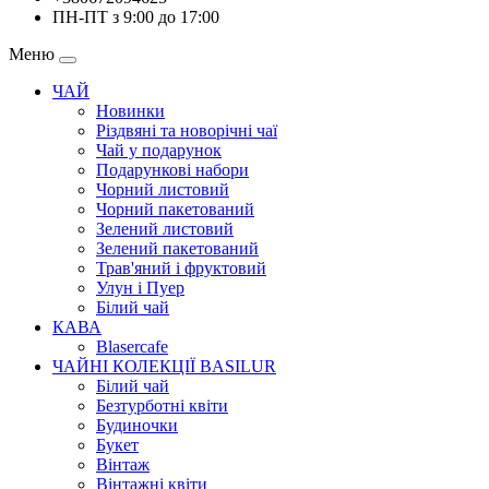
ПН-ПТ з 9:00 до 17:00
Меню
ЧАЙ
Новинки
Різдвяні та новорічні чаї
Чай у подарунок
Подарункові набори
Чорний листовий
Чорний пакетований
Зелений листовий
Зелений пакетований
Трав'яний і фруктовий
Улун і Пуер
Білий чай
КАВА
Blasercafe
ЧАЙНІ КОЛЕКЦІЇ BASILUR
Білий чай
Безтурботні квіти
Будиночки
Букет
Вінтаж
Вінтажні квіти