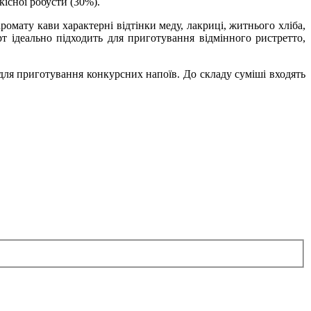
кісної робусти (30%).
аромату кави характерні відтінки меду, лакриці, житнього хліба,
т ідеально підходить для приготування відмінного ристретто,
 для приготування конкурсних напоїв. До складу суміші входять