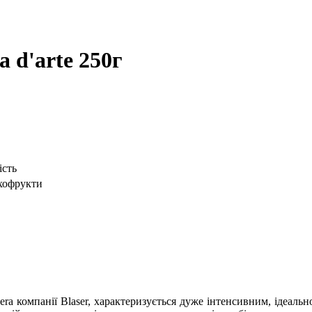
a d'arte 250г
ість
ухофрукти
ea Nera компанії Blaser, характеризується дуже інтенсивним, іде