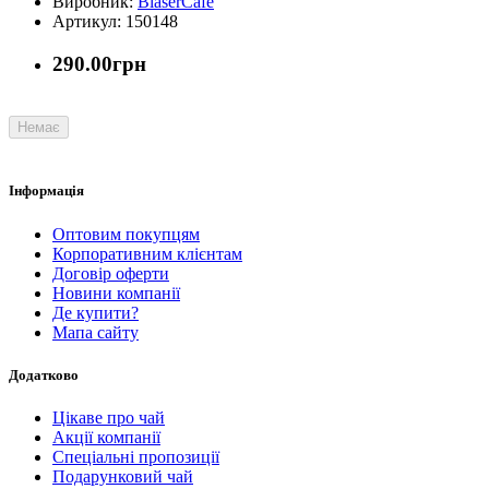
Виробник:
BlaserCafe
Артикул: 150148
290.00грн
Немає
Інформація
Оптовим покупцям
Корпоративним клієнтам
Договір оферти
Новини компанії
Де купити?
Мапа сайту
Додатково
Цікаве про чай
Акції компанії
Спеціальні пропозиції
Подарунковий чай