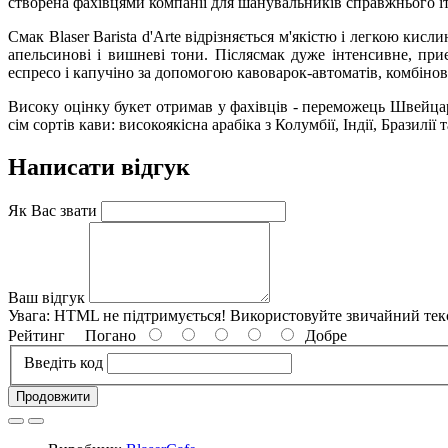
створена фахівцями компанії для шанувальників справжнього іта
Смак Blaser Barista d'Arte відрізняється м'якістю і легкою кис
апельсинові і вишневі тони. Післясмак дуже інтенсивне, при
еспресо і капучіно за допомогою кавоварок-автоматів, комбіно
Високу оцінку букет отримав у фахівців - переможець Швейцарс
сім сортів кави: високоякісна арабіка з Колумбії, Індії, Бразилії 
Написати відгук
Як Вас звати
Ваш відгук
Увага:
HTML не підтримується! Використовуйте звичайний тек
Рейтинг
Погано
Добре
Введіть код
Продовжити