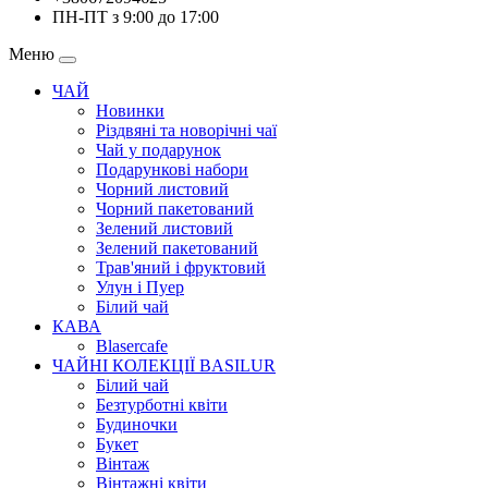
ПН-ПТ з 9:00 до 17:00
Меню
ЧАЙ
Новинки
Різдвяні та новорічні чаї
Чай у подарунок
Подарункові набори
Чорний листовий
Чорний пакетований
Зелений листовий
Зелений пакетований
Трав'яний і фруктовий
Улун і Пуер
Білий чай
КАВА
Blasercafe
ЧАЙНІ КОЛЕКЦІЇ BASILUR
Білий чай
Безтурботні квіти
Будиночки
Букет
Вінтаж
Вінтажні квіти