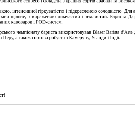
лійського еспресо і складена з кращих сортів арабіки та високоя
линкою, інтенсивної гіркуватістю і підкресленою солодкістю. Для 
ємно щільне, з вираженою димчастий і землистий. Бариста Дар
ваних кавоварок і POD-систем.
ького чемпіонату бариста використовував Blaser Barista d'Arte
та Перу, а також сортова робуста з Камеруну, Уганди і Індії.
ст!