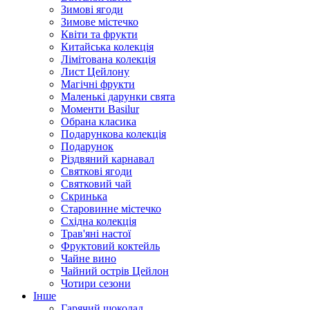
Зимові ягоди
Зимове містечко
Квіти та фрукти
Китайська колекція
Лімітована колекція
Лист Цейлону
Магічні фрукти
Маленькі дарунки свята
Моменти Basilur
Обрана класика
Подарункова колекція
Подарунок
Різдвяний карнавал
Святкові ягоди
Святковий чай
Скринька
Старовинне містечко
Східна колекція
Трав'яні настої
Фруктовий коктейль
Чайне вино
Чайний острів Цейлон
Чотири сезони
Інше
Гарячий шоколад