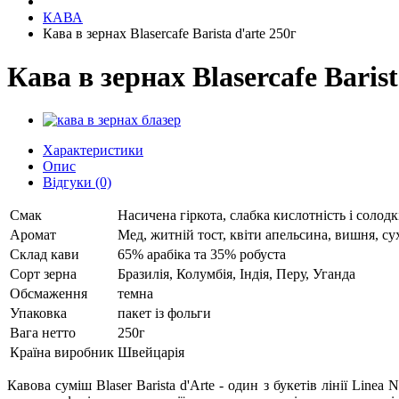
КАВА
Кава в зернах Blasercafe Barista d'arte 250г
Кава в зернах Blasercafe Barist
Характеристики
Опис
Відгуки (0)
Смак
Насичена гіркота, слабка кислотність і солодк
Аромат
Мед, житній тост, квіти апельсина, вишня, с
Склад кави
65% арабіка та 35% робуста
Сорт зерна
Бразилія, Колумбія, Індія, Перу, Уганда
Обсмаження
темна
Упаковка
пакет із фольги
Вага нетто
250г
Країна виробник
Швейцарія
Кавова суміш Blaser Barista d'Arte - один з букетів лінії Lin