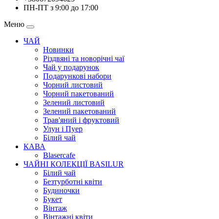
ПН-ПТ з 9:00 до 17:00
Меню
ЧАЙ
Новинки
Різдвяні та новорічні чаї
Чай у подарунок
Подарункові набори
Чорний листовий
Чорний пакетований
Зелений листовий
Зелений пакетований
Трав'яний і фруктовий
Улун і Пуер
Білий чай
КАВА
Blasercafe
ЧАЙНІ КОЛЕКЦІЇ BASILUR
Білий чай
Безтурботні квіти
Будиночки
Букет
Вінтаж
Вінтажні квіти