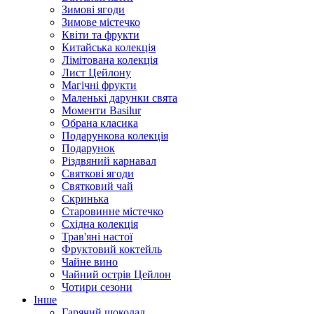
Зимові ягоди
Зимове містечко
Квіти та фрукти
Китайська колекція
Лімітована колекція
Лист Цейлону
Магічні фрукти
Маленькі дарунки свята
Моменти Basilur
Обрана класика
Подарункова колекція
Подарунок
Різдвяний карнавал
Святкові ягоди
Святковий чай
Скринька
Старовинне містечко
Східна колекція
Трав'яні настої
Фруктовий коктейль
Чайне вино
Чайний острів Цейлон
Чотири сезони
Інше
Гарячий шоколад