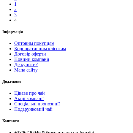
1
2
3
4
Інформація
Оптовим покупцям
Корпоративним клієнтам
Договір оферти
Новини компанії
Де купити?
Мапа сайту
Додатково
Цікаве про чай
Акції компанії
Спеціальні пропозиції
Подарунковий чай
Контакти
+380672094625
Безкоштовно по Україні