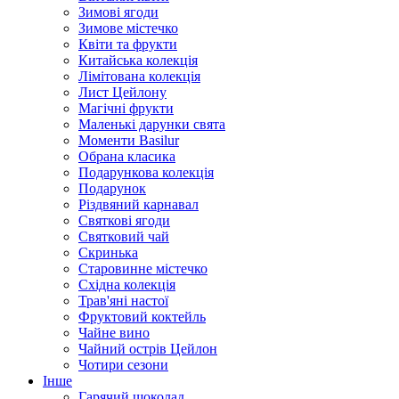
Зимові ягоди
Зимове містечко
Квіти та фрукти
Китайська колекція
Лімітована колекція
Лист Цейлону
Магічні фрукти
Маленькі дарунки свята
Моменти Basilur
Обрана класика
Подарункова колекція
Подарунок
Різдвяний карнавал
Святкові ягоди
Святковий чай
Скринька
Старовинне містечко
Східна колекція
Трав'яні настої
Фруктовий коктейль
Чайне вино
Чайний острів Цейлон
Чотири сезони
Інше
Гарячий шоколад