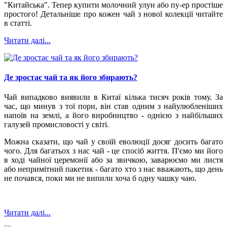
"Китайська". Тепер купити молочний улун або пу-ер простіше
простого! Детальніше про кожен чай з нової колекції читайте
в статті.
Читати далі...
Де зростає чай та як його збирають?
Чай випадково виявили в Китаї кілька тисяч років тому. За
час, що минув з тої пори, він став одним з найулюбленіших
напоїв на землі, а його виробництво - однією з найбільших
галузей промисловості у світі.
Можна сказати, що чай у своїй еволюції досяг досить багато
чого. Для багатьох з нас чай - це спосіб життя. П'ємо ми його
в ході чайної церемонії або за звичкою, заварюємо ми листя
або непримітний пакетик - багато хто з нас вважають, що день
не почався, поки ми не випили хоча б одну чашку чаю.
Читати далі...