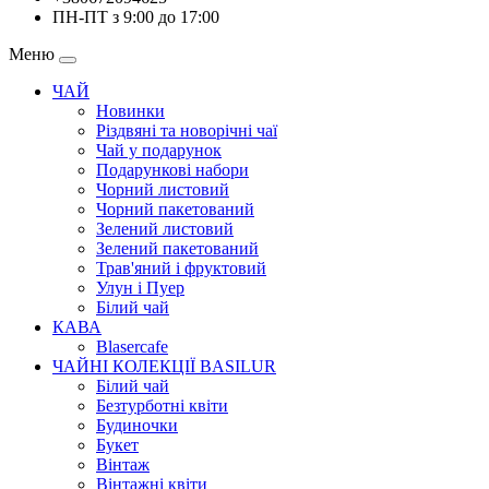
ПН-ПТ з 9:00 до 17:00
Меню
ЧАЙ
Новинки
Різдвяні та новорічні чаї
Чай у подарунок
Подарункові набори
Чорний листовий
Чорний пакетований
Зелений листовий
Зелений пакетований
Трав'яний і фруктовий
Улун і Пуер
Білий чай
КАВА
Blasercafe
ЧАЙНІ КОЛЕКЦІЇ BASILUR
Білий чай
Безтурботні квіти
Будиночки
Букет
Вінтаж
Вінтажні квіти