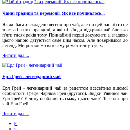
Чайні традиції та церемонії. Як все починалось...
Як же багато складено легенд про чай, але по цей час ніхто не
знає які з них правдиві, а які ні. Люди відкрили чай близько
п'яти тисяч років тому. Принаймні перші документи зі згадкою
цього напою датуються саме цим часом. Але повернімося до
легенд. Ми розповімо вам саму романтичну з усіх.
Читати далі...
Ерл Грей - легендарний чай
Ерл Грей - легендарний чай за рецептом всесвітньо відомої
особистості Графа Чарльза Грея (другого). Звідки з'явився чай
Ерл Грей? У чому особливість смаку цього чаю? Легенди про
чай Ерл Грей.
Читати далі...
|<
<