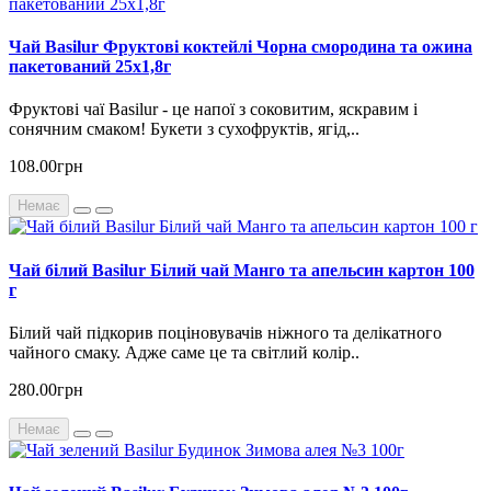
Чай Basilur Фруктові коктейлі Чорна смородина та ожина
пакетований 25х1,8г
Фруктові чаї Basilur - це напої з соковитим, яскравим і
сонячним смаком! Букети з сухофруктів, ягід,..
108.00грн
Немає
Чай білий Basilur Білий чай Манго та апельсин картон 100
г
Білий чай підкорив поціновувачів ніжного та делікатного
чайного смаку. Адже саме це та світлий колір..
280.00грн
Немає