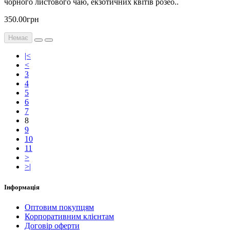
чорного листового чаю, екзотичних квітів розео..
350.00грн
Немає
|<
<
3
4
5
6
7
8
9
10
11
>
>|
Інформація
Оптовим покупцям
Корпоративним клієнтам
Договір оферти