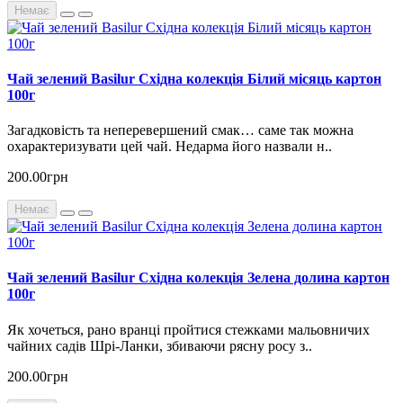
Немає
Чай зелений Basilur Східна колекція Білий місяць картон
100г
Загадковість та неперевершений смак… саме так можна
охарактеризувати цей чай. Недарма його назвали н..
200.00грн
Немає
Чай зелений Basilur Східна колекція Зелена долина картон
100г
Як хочеться, рано вранці пройтися стежками мальовничих
чайних садів Шрі-Ланки, збиваючи рясну росу з..
200.00грн