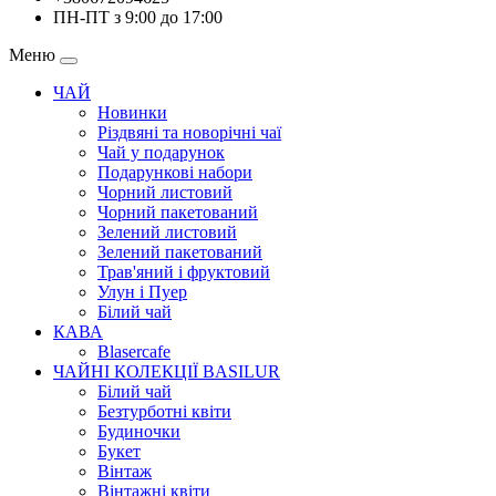
ПН-ПТ з 9:00 до 17:00
Меню
ЧАЙ
Новинки
Різдвяні та новорічні чаї
Чай у подарунок
Подарункові набори
Чорний листовий
Чорний пакетований
Зелений листовий
Зелений пакетований
Трав'яний і фруктовий
Улун і Пуер
Білий чай
КАВА
Blasercafe
ЧАЙНІ КОЛЕКЦІЇ BASILUR
Білий чай
Безтурботні квіти
Будиночки
Букет
Вінтаж
Вінтажні квіти