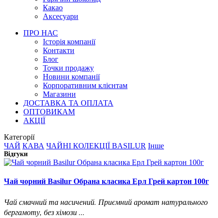
Какао
Аксесуари
ПРО НАС
Історія компанії
Контакти
Блог
Точки продажу
Новини компанії
Корпоративним клієнтам
Магазини
ДОСТАВКА ТА ОПЛАТА
ОПТОВИКАМ
АКЦІЇ
Категорії
ЧАЙ
КАВА
ЧАЙНІ КОЛЕКЦІЇ BASILUR
Інше
Відгуки
Чай чорний Basilur Обрана класика Ерл Грей картон 100г
Чай смачний та насичений. Приємний аромат натурального
бергамоту, без хімози ...