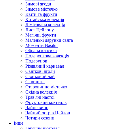
Зимові ягоди
Зимове містечко
Квіти та фрукти
Китайська колекція
Лімітована колекція
Лист Цейлону
Магічні фрукти
Маленькі дарунки свята
Моменти Basilur
Обрана класика
Подарункова колекція
Подарунок
Різдвяний карнавал
Святкові ягоди
Святковий чай
Скринька
Старовинне містечко
Східна колекція
Трав'яні настої
Фруктовий коктейль
Чайне вино
Чайний острів Цейлон
Чотири сезони
Інше
Гарячий шоколад