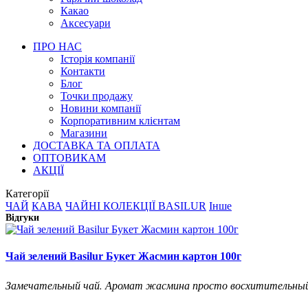
Какао
Аксесуари
ПРО НАС
Історія компанії
Контакти
Блог
Точки продажу
Новини компанії
Корпоративним клієнтам
Магазини
ДОСТАВКА ТА ОПЛАТА
ОПТОВИКАМ
АКЦІЇ
Категорії
ЧАЙ
КАВА
ЧАЙНІ КОЛЕКЦІЇ BASILUR
Інше
Відгуки
Чай зелений Basilur Букет Жасмин картон 100г
Замечательный чай. Аромат жасмина просто восхитительный, д