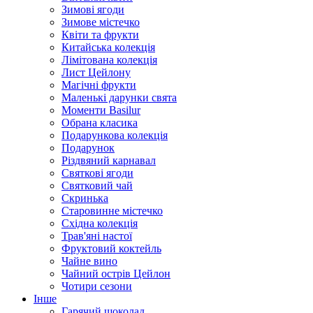
Зимові ягоди
Зимове містечко
Квіти та фрукти
Китайська колекція
Лімітована колекція
Лист Цейлону
Магічні фрукти
Маленькі дарунки свята
Моменти Basilur
Обрана класика
Подарункова колекція
Подарунок
Різдвяний карнавал
Святкові ягоди
Святковий чай
Скринька
Старовинне містечко
Східна колекція
Трав'яні настої
Фруктовий коктейль
Чайне вино
Чайний острів Цейлон
Чотири сезони
Інше
Гарячий шоколад