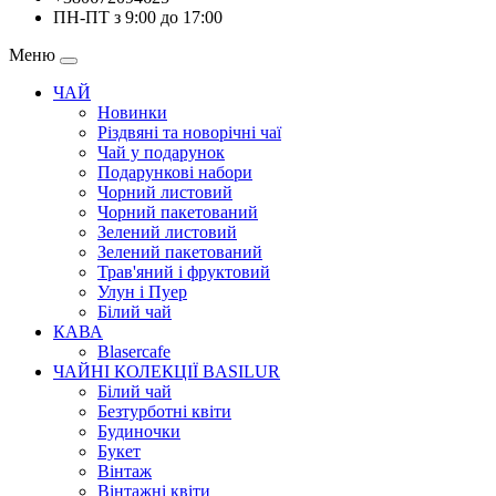
ПН-ПТ з 9:00 до 17:00
Меню
ЧАЙ
Новинки
Різдвяні та новорічні чаї
Чай у подарунок
Подарункові набори
Чорний листовий
Чорний пакетований
Зелений листовий
Зелений пакетований
Трав'яний і фруктовий
Улун і Пуер
Білий чай
КАВА
Blasercafe
ЧАЙНІ КОЛЕКЦІЇ BASILUR
Білий чай
Безтурботні квіти
Будиночки
Букет
Вінтаж
Вінтажні квіти